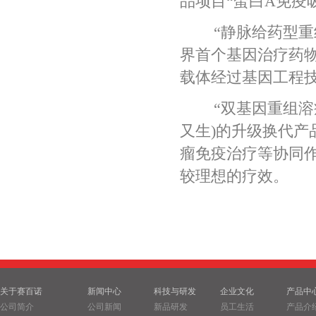
品项目“蛋白A免疫
“静脉给药型重组人p
界首个基因治疗药物
载体经过基因工程
“双基因重组溶瘤腺病
又生)的升级换代产
瘤免疫治疗等协同
较理想的疗效。
关于赛百诺
新闻中心
科技与研发
企业文化
产品中
公司简介
公司新闻
新品研发
员工生活
产品介