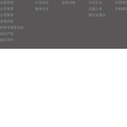
总裁寄语
行业动态
临床试验
公司言论
应用现
公司资质
媒体关注
总裁心语
文献摘
公司荣誉
赛百诺通信
发展历程
科技专家委员会
知识产权
领导关怀