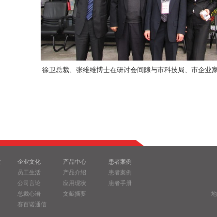
徐卫总裁、张维维博士在研讨会间隙与市科技局、市企业
发
企业文化
产品中心
患者案例
员工生活
产品介绍
患者案例
公司言论
应用现状
患者手册
总裁心语
文献摘要
地
赛百诺通信