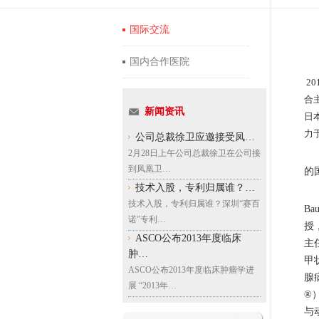
国际交流
国内合作医院
20
合
新闻资讯
日
力
公司总裁徐卫应邀接受凤…
2月28日上午公司总裁徐卫在公司接
为
到凤凰卫…
的
技术入股，专利归属谁？…
前
技术入股，专利归属谁？深圳“赛百
B
诺”专利…
授
ASCO公布2013年度临床
主
肿…
甲
ASCO公布2013年度临床肿瘤学进
腺
展 “2013年…
®
与