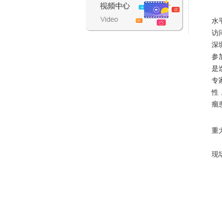
本
水
访
深
参
是
专
性
瘤
此
重
此
现