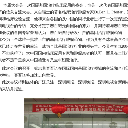
届大会是一次国际基因治疗临床应用的盛会，也是一次代表国际基因治
平的信息交流大会。来自瑞士的著名临床治疗肿瘤专家Dr.Ben L. Pfei
问和临床经验交流，他和来自各国的及中国的同行业者进行了一次更深层
圳电视台的专访，充分肯定了赛百诺走向国际的努力，并期待着与赛百诺
加会议的各国专家普遍认为，赛百诺自行研发生产的基因治疗肿瘤药物——
迄今为止全球唯一批准上市的基因治疗肿瘤药物。作为具有全球最高含金
家已经走在世界的前沿，成为全球基因治疗行业的领头羊。今又生®自20
，不但获得了广大中国国内临床应用专家和肿瘤患者的认可，而且在全球
患者不远千里前来中国接受今又生®基因治疗。
次会议的召开，标志着赛百诺在国际国内基因治疗领域的交流和合作迈
大举措，赛百诺将加速走向世界。
次会议得到媒体的广泛关注，深圳商报、深圳晚报、深圳电视台新闻栏
场采访并报道。