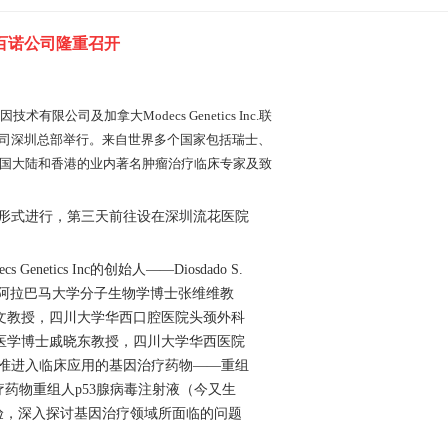
百诺公司隆重召开
公司及加拿大Modecs Genetics Inc.联
公司深圳总部举行。来自世界多个国家包括瑞士、
国大陆和香港的业内著名肿瘤治疗临床专家及致
式进行，第三天前往设在深圳流花医院
cs Inc的创始人——Diosdado S.
美国阿拉巴马大学分子生物学博士张维维教
张珊文教授，四川大学华西口腔医院头颈外科
医学博士戚晓东教授，四川大学华西医院
获准进入临床应用的基因治疗药物——重组
治疗药物重组人p53腺病毒注射液（今又生
验，深入探讨基因治疗领域所面临的问题