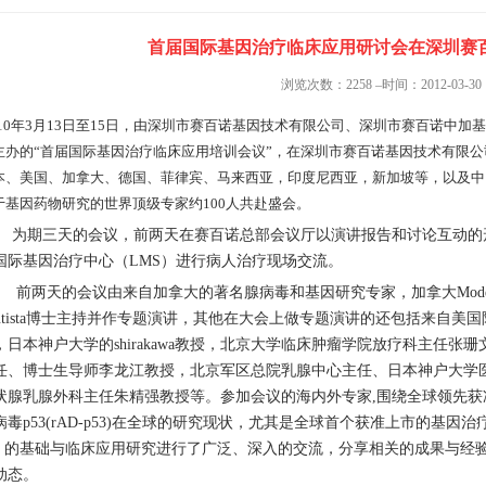
首届国际基因治疗临床应用研讨会在深圳赛
浏览次数：2258 –时间：2012-03-30
10年3月13日至15日，由深圳市赛百诺基因技术有限公司、深圳市赛百诺中加基因技术有限
主办的“首届国际基因治疗临床应用培训会议”，在深圳市赛百诺基因技术有限
本、美国、加拿大、德国、菲律宾、马来西亚，印度尼西亚，新加坡等，以及中
于基因药物研究的世界顶级专家约100人共赴盛会。
期三天的会议，前两天在赛百诺总部会议厅以演讲报告和讨论互动的形
国际基因治疗中心（LMS）进行病人治疗现场交流。
两天的会议由来自加拿大的著名腺病毒和基因研究专家，加拿大Modecs Geneti
autista博士主持并作专题演讲，其他在大会上做专题演讲的还包括来自
，日本神户大学的shirakawa教授，北京大学临床肿瘤学院放疗科主任
任、博士生导师李龙江教授，北京军区总院乳腺中心主任、日本神户大学
状腺乳腺外科主任朱精强教授等。参加会议的海内外专家,围绕全球领先
病毒p53(rAD-p53)在全球的研究现状，尤其是全球首个获准上市的基因
）的基础与临床应用研究进行了广泛、深入的交流，分享相关的成果与经
动态。