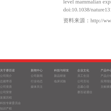
level mammalian expr
doi:10.1038/nature1
资料来源：http://www.b
关于赛百诺
新闻中心
科技与研发
企业文化
产品中
公司简介
公司新闻
新品研发
员工生活
产品介
总裁寄语
行业动态
临床试验
公司言论
应用现
公司资质
媒体关注
总裁心语
文献摘
公司荣誉
赛百诺通信
发展历程
科技专家委员会
知识产权