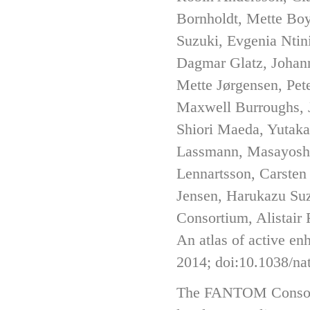
Bornholdt, Mette Boy
Suzuki, Evgenia Ntini
Dagmar Glatz, Johanna
Mette Jørgensen, Pet
Maxwell Burroughs, J.
Shiori Maeda, Yutaka
Lassmann, Masayoshi
Lennartsson, Carsten
Jensen, Harukazu Su
Consortium, Alistair 
An atlas of active en
2014; doi:10.1038/na
The FANTOM Consort