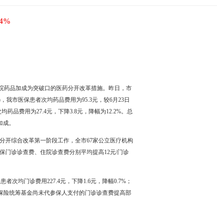
4%
院药品加成为突破口的医药分开改革措施。昨日，市
我市医保患者次均药品费用为95.3元，较6月23日
药品费用为27.4元，下降3.8元，降幅为12.2%。总
加成。
开综合改革第一阶段工作，全市67家公立医疗机构
门诊诊查费、住院诊查费分别平均提高12元/门诊
均门诊费用227.4元，下降1.6元，降幅0.7%；
社会医疗保险统筹基金尚未代参保人支付的门诊诊查费提高部