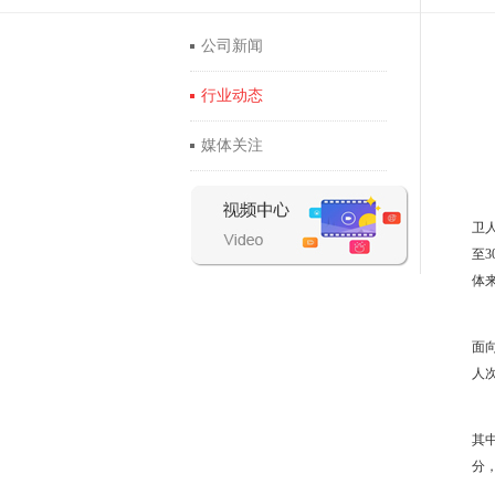
公司新闻
行业动态
媒体关注
作
卫
至3
体
按
面
人
深
其中
分，