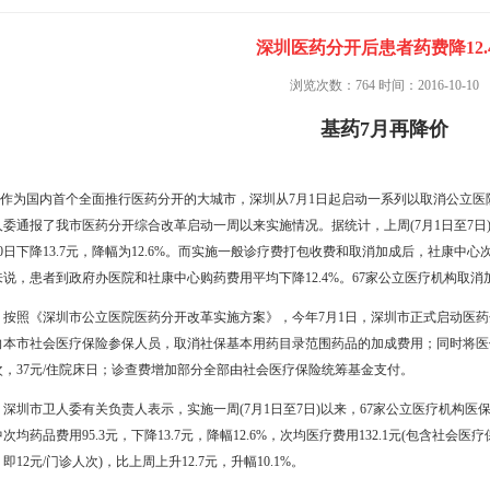
深圳医药分开后患者药费降12.
浏览次数：764 时间：2016-10-10
基药7月再降价
为国内首个全面推行医药分开的大城市，深圳从7月1日起启动一系列以取消公立医
人委通报了我市医药分开综合改革启动一周以来实施情况。据统计，上周(7月1日至7日)，
0日下降13.7元，降幅为12.6%。而实施一般诊疗费打包收费和取消加成后，社康中心次均
来说，患者到政府办医院和社康中心购药费用平均下降12.4%。67家公立医疗机构取消
照《深圳市公立医院医药分开改革实施方案》，今年7月1日，深圳市正式启动医药分
向本市社会医疗保险参保人员，取消社保基本用药目录范围药品的加成费用；同时将医保
次，37元/住院床日；诊查费增加部分全部由社会医疗保险统筹基金支付。
圳市卫人委有关负责人表示，实施一周(7月1日至7日)以来，67家公立医疗机构医保患者次
次均药品费用95.3元，下降13.7元，降幅12.6%，次均医疗费用132.1元(包含
即12元/门诊人次)，比上周上升12.7元，升幅10.1%。