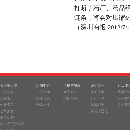
打断了药厂、药品
链条，将会对压缩
（深圳商报 2012/7/
关于赛百诺
新闻中心
科技与研发
企业文化
产品中
公司简介
公司新闻
新品研发
员工生活
产品介
总裁寄语
行业动态
临床试验
公司言论
应用现
公司资质
媒体关注
总裁心语
文献摘
公司荣誉
赛百诺通信
发展历程
科技专家委员会