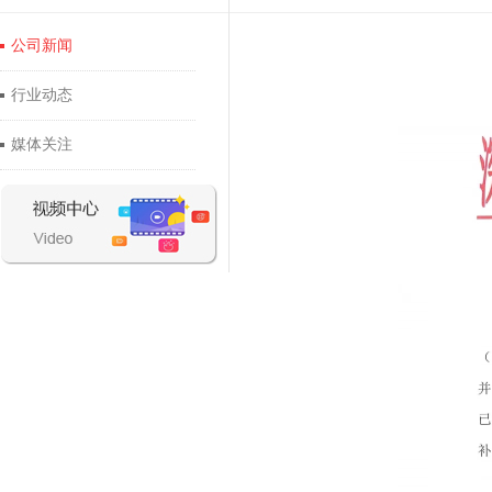
公司新闻
行业动态
媒体关注