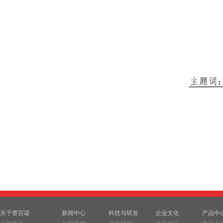
关于赛百诺
新闻中心
科技与研发
企业文化
产品中