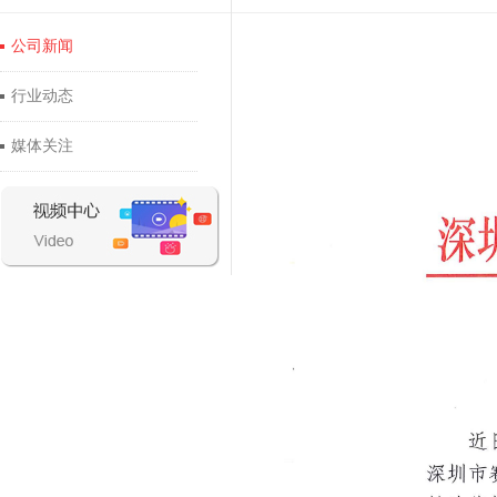
公司新闻
行业动态
媒体关注